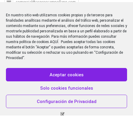
comercial@aceroscampollano.com
En nuestro sitio web utilizamos cookies propias y de terceros para
P.I. CAMPOLLANO C/M 5
finalidades analíticas mediante el análisis del tráfico web, personalizar el
contenido mediante sus preferencias, ofrecer funciones de redes sociales y
mostrarle publicidad personalizada en base a un perfil elaborado a partir de
sus hábitos de navegación. Para más información puedes consultar
nuestra política de cookies
AQUÍ
. Puedes aceptar todas las cookies
mediante el botón “Aceptar” o puedes aceptarlas de forma concreta,
Dirección
: P. Ind. CAMPOLLANO - Cl/M, Nº 5, 02007,
modificar su selección o rechazar su uso pulsando en “Configuración de
Albacete
Privacidad”.
Teléfono
: 967 19 37 20
Email
: comercial@aceroscampollano.com
Aceptar cookies
Copyright 2014 Aceros Campollano de la Mancha.
Aviso legal
Solo cookies funcionales
Política de privacidad
Política de cookies
Configuración de Privacidad
Política del sistema interno de información
Procedimiento de gestión del Sistema interno de
información
Canal de denuncias