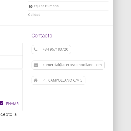
Equipo Humano
Calidad
Contacto
+34 967193720
comercial@aceroscampollano.com
P.I. CAMPOLLANO C/M 5
ENVIAR
acepto la