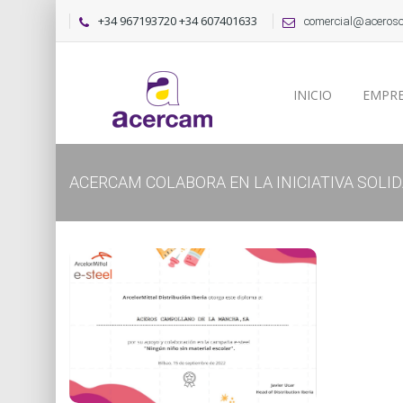
+34 967193720 +34 607401633
comercial@aceros
INICIO
EMPR
ACERCAM COLABORA EN LA INICIATIVA SOLI
de la Mancha