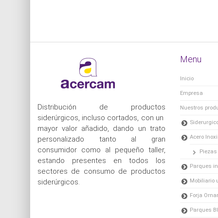
Menu
Inicio
Empresa
Distribución de productos
Nuestros prod
siderúrgicos, incluso cortados, con un
Siderurgic
mayor valor añadido, dando un trato
Acero Inox
personalizado tanto al gran
consumidor como al pequeño taller,
Piezas
estando presentes en todos los
Parques in
sectores de consumo de productos
Mobiliario
siderúrgicos.
Forja Orna
Parques B