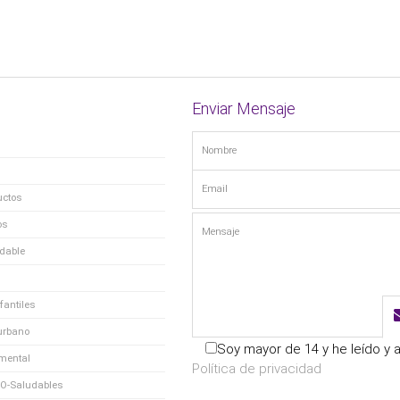
Enviar Mensaje
uctos
os
idable
fantiles
 urbano
Soy mayor de 14 y he leído y 
mental
Política de privacidad
IO-Saludables