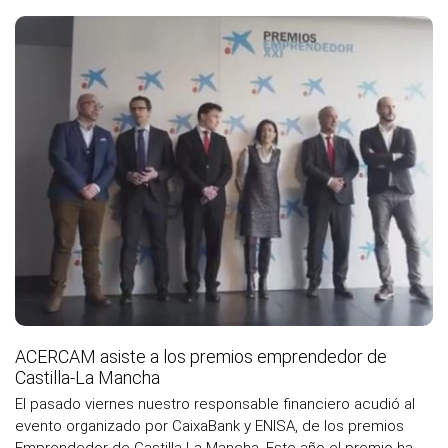
m
ACERCAM asiste a los premios emprendedor de
Castilla-La Mancha
El pasado viernes nuestro responsable financiero acudió al
evento organizado por CaixaBank y ENISA, de los premios
Emprendedor de Castilla-La Mancha. Este año el premio ha