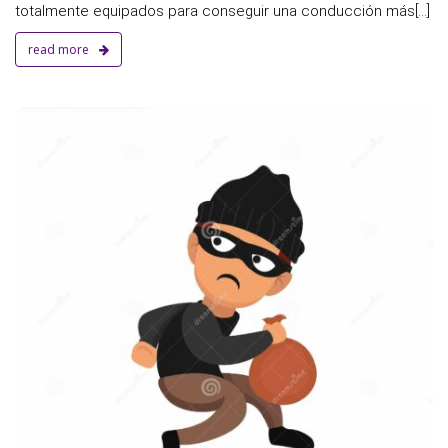
totalmente equipados para conseguir una conducción más[...]
read more
a