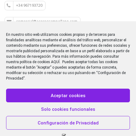
+34 967193720
comercial@aceroscampollano.com
En nuestro sitio web utilizamos cookies propias y de terceros para
P.I. CAMPOLLANO C/M 5
finalidades analíticas mediante el análisis del tráfico web, personalizar el
contenido mediante sus preferencias, ofrecer funciones de redes sociales y
mostrarle publicidad personalizada en base a un perfil elaborado a partir de
sus hábitos de navegación. Para más información puedes consultar
nuestra política de cookies
AQUÍ
. Puedes aceptar todas las cookies
mediante el botón “Aceptar” o puedes aceptarlas de forma concreta,
Dirección
: P. Ind. CAMPOLLANO - Cl/M, Nº 5, 02007,
modificar su selección o rechazar su uso pulsando en “Configuración de
Albacete
Privacidad”.
Teléfono
: 967 19 37 20
Email
: comercial@aceroscampollano.com
Aceptar cookies
Copyright 2014 Aceros Campollano de la Mancha.
Aviso legal
Solo cookies funcionales
Política de privacidad
Política de cookies
Configuración de Privacidad
Política del sistema interno de información
Procedimiento de gestión del Sistema interno de