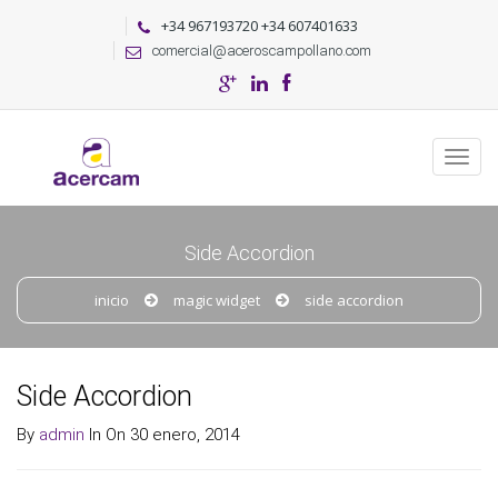
+34 967193720 +34 607401633
comercial@aceroscampollano.com
Side Accordion
inicio
magic widget
side accordion
Side Accordion
By
admin
In On 30 enero, 2014