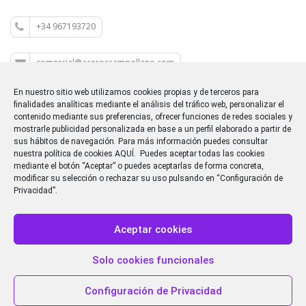
+34 967193720
comercial@aceroscampollano.com
En nuestro sitio web utilizamos cookies propias y de terceros para
P.I. CAMPOLLANO C/M 5
finalidades analíticas mediante el análisis del tráfico web, personalizar el
contenido mediante sus preferencias, ofrecer funciones de redes sociales y
mostrarle publicidad personalizada en base a un perfil elaborado a partir de
sus hábitos de navegación. Para más información puedes consultar
nuestra política de cookies
AQUÍ
. Puedes aceptar todas las cookies
mediante el botón “Aceptar” o puedes aceptarlas de forma concreta,
Dirección
: P. Ind. CAMPOLLANO - Cl/M, Nº 5, 02007,
modificar su selección o rechazar su uso pulsando en “Configuración de
Albacete
Privacidad”.
Teléfono
: 967 19 37 20
Email
: comercial@aceroscampollano.com
Aceptar cookies
Copyright 2014 Aceros Campollano de la Mancha.
Aviso legal
Solo cookies funcionales
Política de privacidad
Política de cookies
Configuración de Privacidad
Política del sistema interno de información