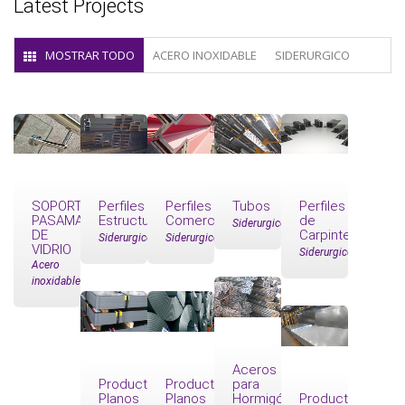
Latest Projects
MOSTRAR TODO
ACERO INOXIDABLE
SIDERURGICO
SOPORTES
Perfiles
Perfiles
Tubos
Perfiles
PASAMANOS
Estructurales
Comerciales
de
Siderurgico
DE
Carpintería
Siderurgico
Siderurgico
VIDRIO
Siderurgico
Acero
inoxidable
Aceros
Productos
Productos
para
Planos
Planos
Hormigón
Productos