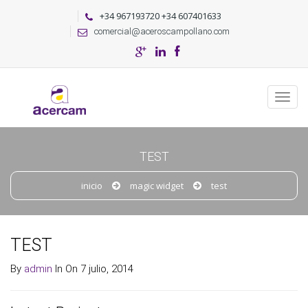
+34 967193720 +34 607401633
comercial@aceroscampollano.com
TEST
inicio
magic widget
test
TEST
By
admin
In On 7 julio, 2014