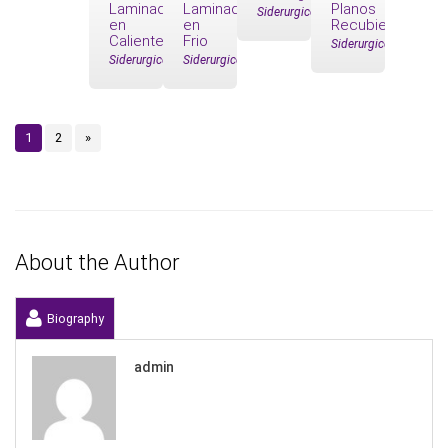
Laminados
Laminados
Planos
Siderurgico
en
en
Recubiertos
Caliente
Frio
Siderurgico
Siderurgico
Siderurgico
1
2
»
About the Author
Biography
admin