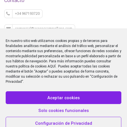
Contacto
+34 967193720
comercial@aceroscampollano.com
En nuestro sitio web utilizamos cookies propias y de terceros para
P.I. CAMPOLLANO C/M 5
finalidades analíticas mediante el análisis del tráfico web, personalizar el
contenido mediante sus preferencias, ofrecer funciones de redes sociales y
mostrarle publicidad personalizada en base a un perfil elaborado a partir de
sus hábitos de navegación. Para más información puedes consultar
nuestra política de cookies
AQUÍ
. Puedes aceptar todas las cookies
mediante el botón “Aceptar” o puedes aceptarlas de forma concreta,
Dirección
: P. Ind. CAMPOLLANO - Cl/M, Nº 5, 02007,
modificar su selección o rechazar su uso pulsando en “Configuración de
Albacete
Privacidad”.
Teléfono
: 967 19 37 20
Email
: comercial@aceroscampollano.com
Aceptar cookies
Copyright 2014 Aceros Campollano de la Mancha.
Aviso legal
Solo cookies funcionales
Política de privacidad
Política de cookies
Configuración de Privacidad
Política del sistema interno de información