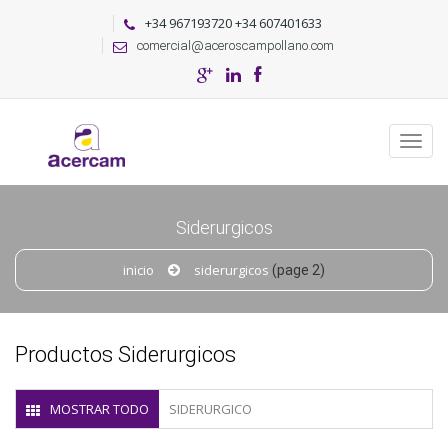
+34 967193720 +34 607401633
comercial@aceroscampollano.com
Siderurgicos
inicio
siderurgicos
(page 2)
Productos Siderurgicos
MOSTRAR TODO
SIDERURGICO