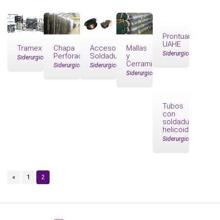
Prontuario
UAHE
Tramex
Chapa
Accesorios
Mallas
Siderurgico
Perforada
Soldadura
y
Siderurgico
Cerramientos
Siderurgico
Siderurgico
Siderurgico
Tubos
con
soldadura
helicoidal
Siderurgico
«
1
2